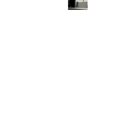
Posts
récents
Création Diafonik
#F999-Dragonfly-[Corps
en chantier]