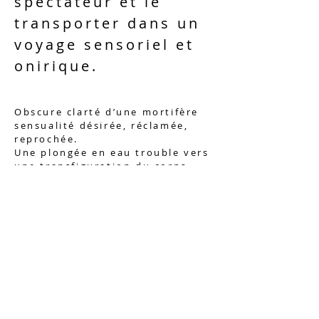
spectateur et le
transporter dans un
voyage sensoriel et
onirique.
Obscure clarté d’une mortifère
sensualité désirée, réclamée,
reprochée.
Une plongée en eau trouble vers
une transfiguration du corps.
CoPRODUCTIONS : Domaine Départementale De la
Roche Jagu/22 - Petit Echo de la Mode -
Chatelaudren/22
NOUVELLES VIDÉOS
Tirer le fil, tisser la toile,
déchirer le voile, la série
{CORPS EN CHANTIER} s’étoffe
avec une nouvelle étape de