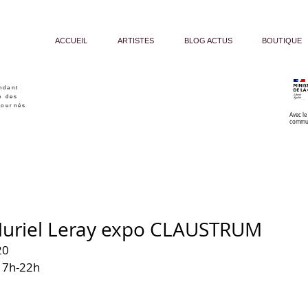
ACCUEIL
ARTISTES
BLOG ACTUS
BOUTIQUE
ndant
e des
tournés
Avec le
commu
t Muriel Leray expo CLAUSTRUM
20 
17h-22h 