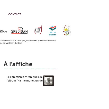
CONTACT
 soutien de la DRAC Bretagne, de Morlaix Communauté et de la
ne de
Saint Jean du Doigt
À l'affiche
Les premières chroniques de
l'album "Na me monet un de"