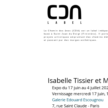
Le Chemin des ânes (CDA) est un label indépe
basé à Saint Jean du Doigt (Finistère). Il port
projets artistiques empruntant des chemins dé
et passant par des marges esthétiques.
Isabelle Tissier e
Expo du 17 juin au 4 juillet 20
Vernissage mercredi 17 juin, 
Galerie Edouard Escougnou 
7, rue Saint Claude - Paris