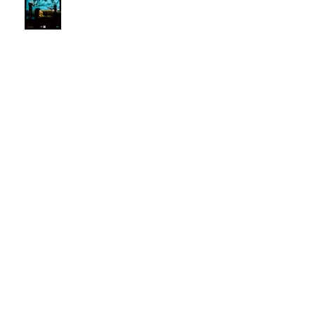
Création Diafonik
#F999-Dragonfly-[Corps en
chantier]
Les premières chroniques de
l'album "Na me monet un de"
Isabelle Tissier et Muriel Leray