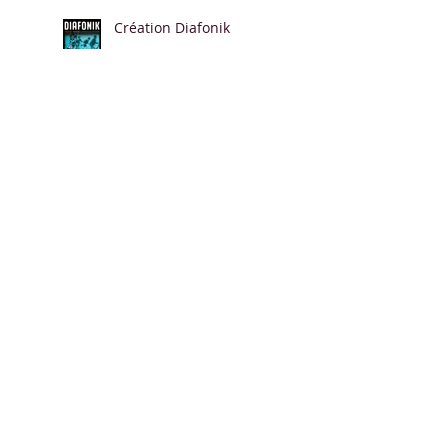
Création Diafonik
#F999-Dragonfly-[Corps
en chantier]
Les premières
chroniques de l'album
"Na me monet un de"
Isabelle Tissier et Muriel
Leray expo CLAUSTRUM